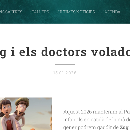
NOSALTRES
TALLERS
ÚLTIMES NOTÍCIES
AGENDA
g i els doctors volad
15.01.2026
Aquest 2026 mantenim al Patr
infantils en català de la mà 
gener podrem gaudir de
Zog 