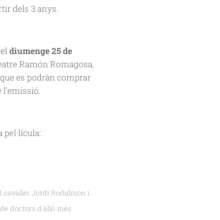
tir dels 3 anys.
 el
diumenge 25 de
e Teatre Ramón Romagosa,
, que es podràn comprar
e l'emissió.
 pel·lícula:
l cavaller Jordi Rodalmon i
de doctors d'allò més