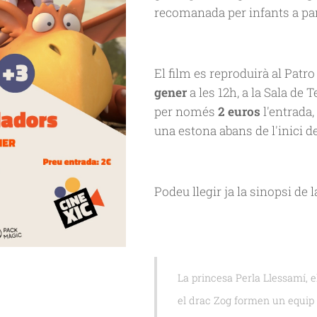
recomanada per infants a par
El film es reproduirà al Patro
gener
a les 12h, a la Sala d
per només
2 euros
l'entrada
una estona abans de l'inici d
Podeu llegir ja la sinopsi de la
La princesa Perla Llessamí, e
el drac Zog formen un equip 