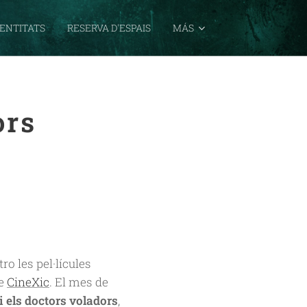
ENTITATS
RESERVA D'ESPAIS
MÁS
ors
o les pel·lícules
de
CineXic
. El mes de
i els doctors voladors
,