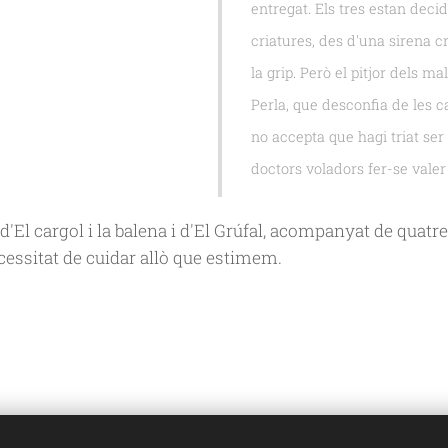
entregat. Els tres estan decid
criatures, des d'una sirena 
la grip. Però el pitjor dels mal
Perla, que desconfia de les c
no accepta que hagi triat se
doctors voladors fer-se valer
d'
El cargol i la balena
i d'
El Grúfal
, acompanyat de quatre 
 necessitat de cuidar allò que estimem.