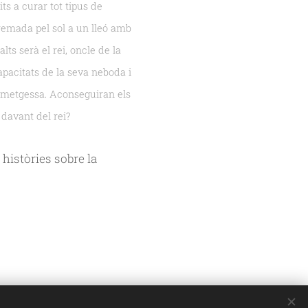
its a curar tot tipus de
cremada pel sol a un lleó amb
alts serà el rei, oncle de la
apacitats de la seva neboda i
r metgessa. Aconseguiran els
 davant del rei?
històries sobre la