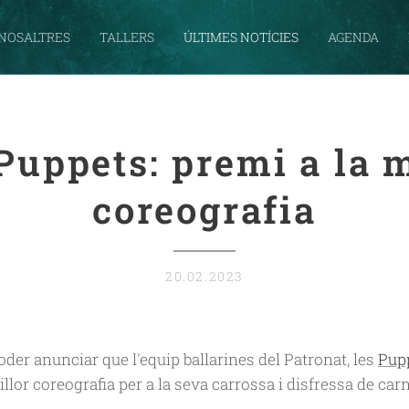
NOSALTRES
TALLERS
ÚLTIMES NOTÍCIES
AGENDA
Puppets
: premi a la 
coreografia
20.02.2023
der anunciar que l'equip ballarines del Patronat, les
Pup
llor coreografia per a la seva carrossa i disfressa de carn