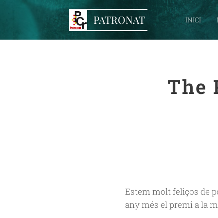
PATRONAT
INICI
The 
Estem molt feliços de po
any més el premi a la mi