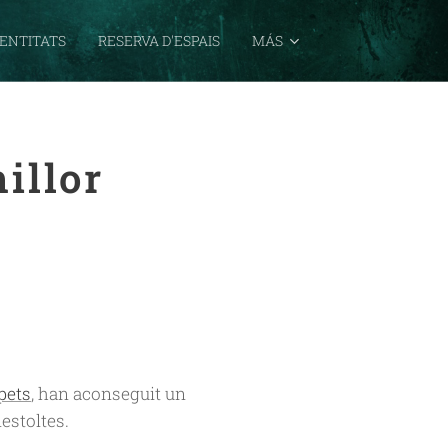
ENTITATS
RESERVA D'ESPAIS
MÁS
millor
pets
, han aconseguit un
estoltes.