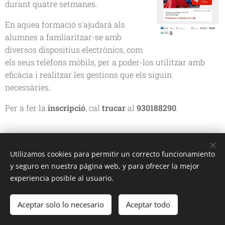
durant quatre setmanes.
En aquea formació s'ajudarà als
alumnes a famliaritzar-se amb
diversos dispositius electrònics, com
els seus telèfons mòbils, per a poder-los utilitzar amb
eficàcia i realitzar les gestions que els siguin
necessàries.
Per a fer la
inscripció
, cal
trucar
al
930188290
.
Share
Utilizamos cookies para permitir un correcto funcionamiento
y seguro en nuestra página web, y para ofrecer la mejor
experiencia posible al usuario.
Aceptar solo lo necesario
Aceptar todo
PCR 2026
Cookies