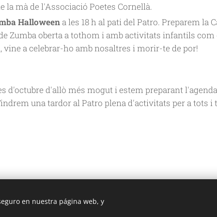
e la mà de l'Associació Poetes Cornellà.
Zumba Halloween
a les 18 h al pati del Patro. Preparem la
e Zumba oberta a tothom i amb activitats infantils com 
 vine a celebrar-ho amb nosaltres i morir-te de por!
s d'octubre d'allò més mogut i estem preparant l'agen
Tindrem una tardor al Patro plena d'activitats per a tots i 
 seguro en nuestra página web, y