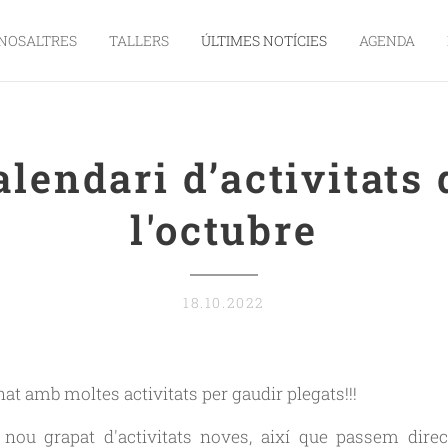
NOSALTRES
TALLERS
ÚLTIMES NOTÍCIES
AGENDA
alendari d’activitats 
l'octubre
18.10.2022
nat amb moltes activitats per gaudir plegats!!!
ou grapat d'activitats noves, així que passem dire