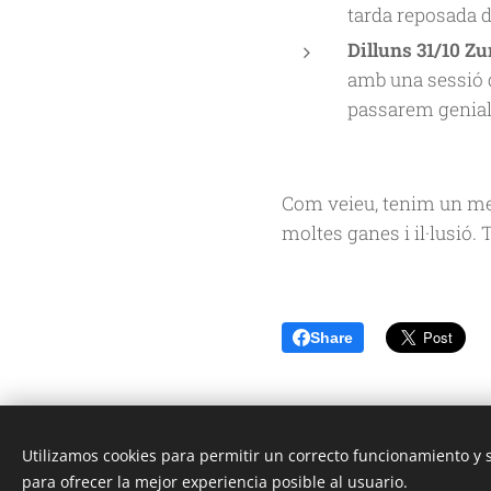
tarda reposada d
Dilluns 31/10 
amb una sessió d
passarem genial,
Com veieu, tenim un me
moltes ganes i il·lusió. 
Share
Utilizamos cookies para permitir un correcto funcionamiento y
para ofrecer la mejor experiencia posible al usuario.