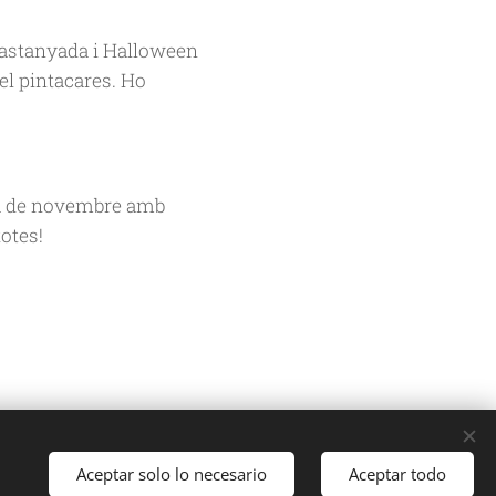
 Castanyada i Halloween
el pintacares. Ho
da de novembre amb
totes!
Aceptar solo lo necesario
Aceptar todo