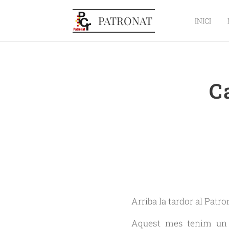
PATRONAT
INICI
C
Arriba la tardor al Patro
Aquest mes tenim un n