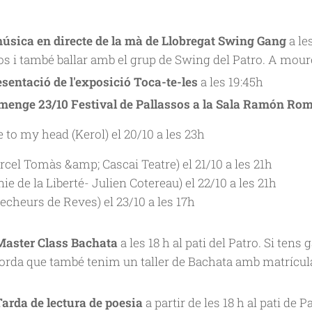
música en directe de la mà de Llobregat Swing Gang
a les
s i també ballar amb el grup de Swing del Patro. A moure 
esentació de l'exposició Toca-te-les
a les 19:45h
umenge 23/10 Festival de Pallassos a la Sala Ramón Ro
to my head (Kerol) el 20/10 a les 23h
cel Tomàs &amp; Cascai Teatre) el 21/10 a les 21h
 de la Liberté- Julien Cotereau) el 22/10 a les 21h
echeurs de Reves) el 23/10 a les 17h
Master Class Bachata
a les 18 h al pati del Patro. Si tens
orda que també tenim un taller de Bachata amb matrícula
Tarda de lectura de poesia
a partir de les 18 h al pati de P